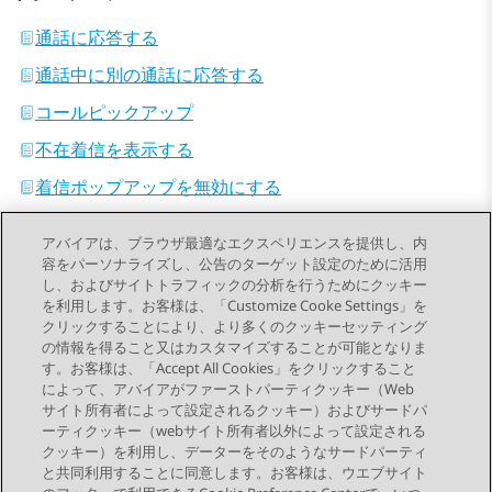
通話に応答する
通話中に別の通話に応答する
コールピックアップ
不在着信を表示する
着信ポップアップを無効にする
通話の不応答
アバイアは、ブラウザ最適なエクスペリエンスを提供し、内
通話を拒否する
容をパーソナライズし、公告のターゲット設定のために活用
し、およびサイトトラフィックの分析を行うためにクッキー
を利用します。お客様は、「Customize Cooke Settings」を
クリックすることにより、より多くのクッキーセッティング
の情報を得ること又はカスタマイズすることが可能となりま
す。お客様は、「Accept All Cookies」をクリックすること
によって、アバイアがファーストパーティクッキー（Web
Send Feedback
サイト所有者によって設定されるクッキー）およびサードパ
ーティクッキー（webサイト所有者以外によって設定される
クッキー）を利用し、データーをそのようなサードパーティ
と共同利用することに同意します。お客様は、ウエブサイト