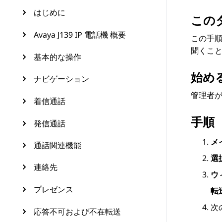
はじめに
この
Avaya J139 IP 電話機 概要
この手
聞くこ
基本的な操作
始め
ナビゲーション
管理者
着信通話
手順
発信通話
メ
通話関連機能
選
連絡先
ウ
プレゼンス
転
次
応答不可および不在転送