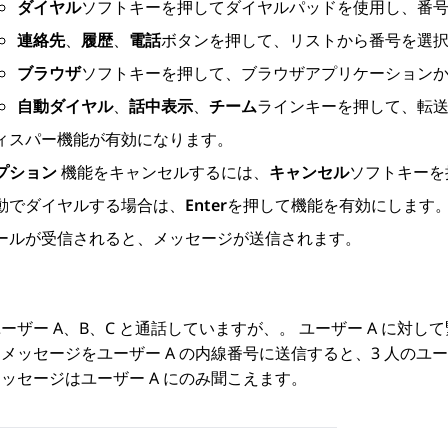
ダイヤル
ソフトキーを押してダイヤルパッドを使用し、番
連絡先
、
履歴
、
電話
ボタンを押して、リストから番号を選
ブラウザ
ソフトキーを押して、ブラウザアプリケーション
自動ダイヤル
、
話中表示
、
チーム
ラインキーを押して、転
ィスパー機能が有効になります。
プション
機能をキャンセルするには、
キャンセル
ソフトキーを
動でダイヤルする場合は、
Enter
を押して機能を有効にします
ールが受信されると、メッセージが送信されます。
ーザー A、B、C と通話していますが、。 ユーザー A に対
メッセージをユーザー A の内線番号に送信すると、3 人の
ッセージはユーザー A にのみ聞こえます。