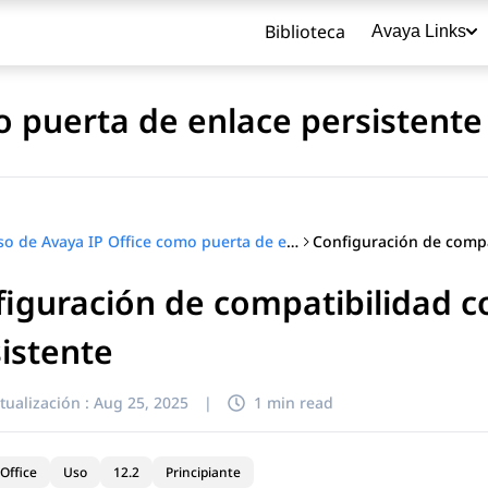
Biblioteca
Avaya Links
o puerta de enlace persistente
Uso de Avaya IP Office como puerta de enlace persistente de Avaya Cloud Office
iguración de compatibilidad c
título
istente
tualización :
Aug 25, 2025
|
1 min read
Office
Uso
12.2
Principiante