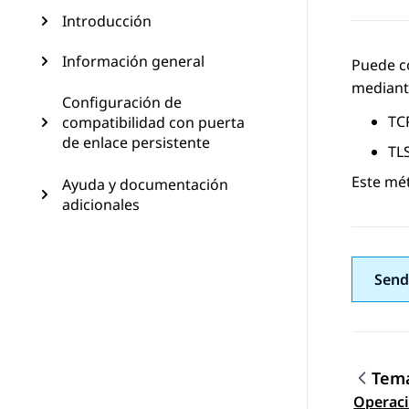
Introducción
Información general
Puede c
mediante
Configuración de
TC
compatibilidad con puerta
de enlace persistente
TL
Este mé
Ayuda y documentación
adicionales
Send
Tema
Nave
Operaci