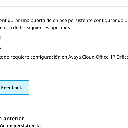
onfigurar una puerta de enlace persistente configurando u
 una de las siguientes opciones:
P
S
todo requiere configuración en
Avaya Cloud Office
,
IP Offic
 Feedback
 anterior
gación de tema
ón de persistencia