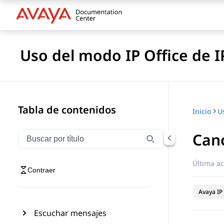
Uso del modo IP Office de 
Tabla de contenidos
Inicio
Canc
Filtrar navegación por título
Escriba para filtrar los elementos de navegación por 
Última ac
Contraer
Avaya IP 
Escuchar mensajes