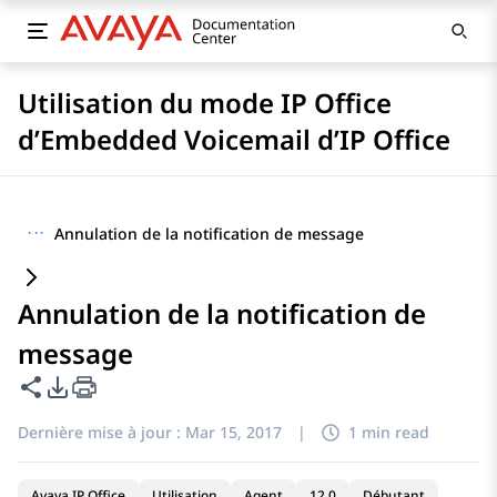
Utilisation du mode IP Office
d’Embedded Voicemail d’IP Office
···
Annulation de la notification de message
Annulation de la notification de
message
Partager cette page
Options d'exportation PDF
Dernière mise à jour :
Mar 15, 2017
|
1 min read
Avaya IP Office
Utilisation
Agent
12.0
Débutant