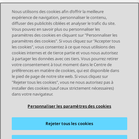
Nous utilisons des cookies afin d’offrir la meilleure
expérience de navigation, personnaliser le contenu,
diffuser des publicités ciblées et analyser le trafic du site.
Vous pouvez en savoir plus ou personnaliser les
Send Feedback
paramètres des cookies en cliquant sur "Personnaliser les
paramètres des cookies". Si vous cliquez sur "Accepter tous
les cookies", vous consentez à ce que nous utilisions des
cookies internes et de tierce partie et vous nous autorisez
Sujet précédent
Sujet suivant
à partager les données avec ces tiers. Vous pourrez retirer
Navigation par sujet
votre consentement à tout moment dans le Centre de
préférences en matière de cookies, qui est disponible dans
le pied de page de notre site web. Si vous cliquez sur
STAY CONNECTED
"Rejeter tous les cookies", vous ne nous autorisez pas à
installer des cookies (sauf ceux strictement nécessaires)
dans votre navigateur.
Personnaliser les paramètres des cookies
Rejeter tous les cookies
Plan du site
Conditions d'utilisation
Confidentialité
Politique de cookies
Marques commerciales
Accessibilité