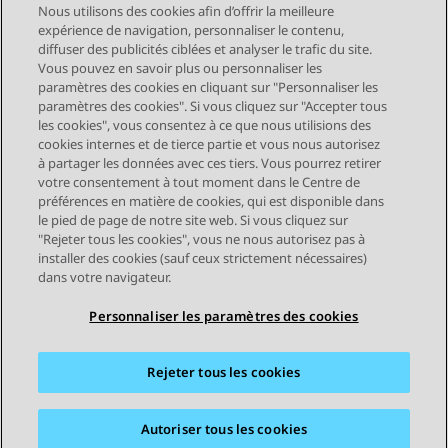
Nous utilisons des cookies afin d’offrir la meilleure
expérience de navigation, personnaliser le contenu,
diffuser des publicités ciblées et analyser le trafic du site.
Vous pouvez en savoir plus ou personnaliser les
Send Feedback
paramètres des cookies en cliquant sur "Personnaliser les
paramètres des cookies". Si vous cliquez sur "Accepter tous
les cookies", vous consentez à ce que nous utilisions des
cookies internes et de tierce partie et vous nous autorisez
Sujet précédent
Sujet suivant
à partager les données avec ces tiers. Vous pourrez retirer
Navigation par sujet
votre consentement à tout moment dans le Centre de
préférences en matière de cookies, qui est disponible dans
le pied de page de notre site web. Si vous cliquez sur
STAY CONNECTED
"Rejeter tous les cookies", vous ne nous autorisez pas à
installer des cookies (sauf ceux strictement nécessaires)
dans votre navigateur.
Personnaliser les paramètres des cookies
Rejeter tous les cookies
Plan du site
Conditions d'utilisation
Confidentialité
Politique de cookies
Marques commerciales
Accessibilité
Autoriser tous les cookies
© 2026 Avaya LLC