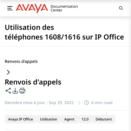
Utilisation des
téléphones 1608/1616 sur IP Office
Renvois d'appels
Renvois d'appels
Partager cette page
Options d'exportation PDF
Dernière mise à jour :
Sep 29, 2022
|
4 min read
Avaya IP Office
Utilisation
Agent
12.0
Débutant