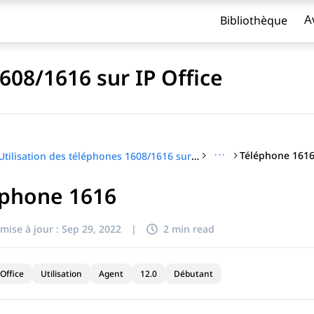
Bibliothèque
A
608/1616 sur IP Office
···
Téléphone 161
Utilisation des téléphones 1608/1616 sur IP Office
éphone 1616
titre
mise à jour :
Sep 29, 2022
|
2 min read
Office
Utilisation
Agent
12.0
Débutant