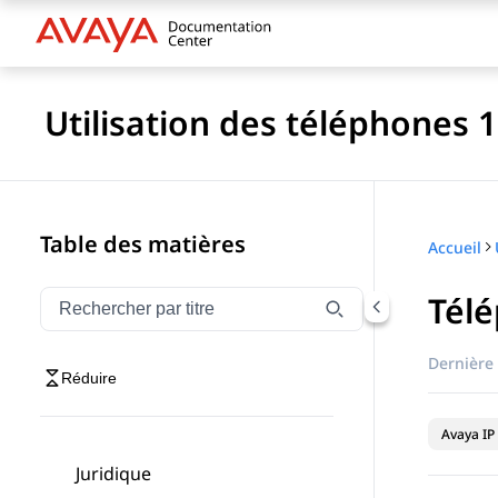
Utilisation des téléphones 1
Table des matières
Accueil
Tél
Filtrer la navigation par titre
Saisissez pour filtrer les éléments de navigation par 
Dernière 
Réduire
Avaya IP 
Juridique