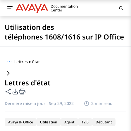
Utilisation des
téléphones 1608/1616 sur IP Office
···
Lettres d'état
Lettres d'état
Partager cette page
Options d'exportation PDF
Dernière mise à jour :
Sep 29, 2022
|
2 min read
Avaya IP Office
Utilisation
Agent
12.0
Débutant