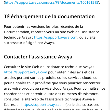
(
https://support.avaya.com/css/P8/documents/100161515
).
Téléchargement de la documentation
Pour obtenir les versions les plus récentes de la
Documentation, reportez-vous au site Web de l'assistance
technique
Avaya
:
https://support.avaya.com
, ou au site
successeur désigné par
Avaya
.
Contacter l'assistance Avaya
Consultez le site Web de l'assistance technique
Avaya
:
https://support.avaya.com
pour obtenir des avis et des
articles portant sur les produits ou les services cloud, ou
pour signaler tout problème que vous pourriez rencontrer
avec votre produit ou service cloud
Avaya
. Pour connaître nos
coordonnées et obtenir la liste des numéros d'assistance,
consultez le site Web de l'assistance technique
Avaya
à
l'adresse :
https://support.avaya.com
(ou le site successeur
désigné par
Avaya
), faites défiler la page jusqu'en bas, puis