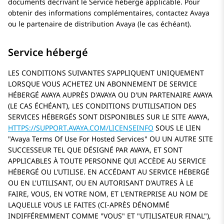
documents décrivant le Service hébergé applicable. Pour
obtenir des informations complémentaires, contactez
Avaya
ou le partenaire de distribution
Avaya
(le cas échéant).
Service hébergé
LES CONDITIONS SUIVANTES S'APPLIQUENT UNIQUEMENT
LORSQUE VOUS ACHETEZ UN ABONNEMENT DE SERVICE
HÉBERGÉ AVAYA AUPRÈS D'AVAYA OU D'UN PARTENAIRE AVAYA
(LE CAS ÉCHÉANT), LES CONDITIONS D'UTILISATION DES
SERVICES HÉBERGÉS SONT DISPONIBLES SUR LE SITE AVAYA,
HTTPS://SUPPORT.AVAYA.COM/LICENSEINFO
SOUS LE LIEN
Avaya Terms Of Use For Hosted Services
OU UN AUTRE SITE
SUCCESSEUR TEL QUE DÉSIGNÉ PAR AVAYA, ET SONT
APPLICABLES À TOUTE PERSONNE QUI ACCÈDE AU SERVICE
HÉBERGÉ OU L'UTILISE. EN ACCÉDANT AU SERVICE HÉBERGÉ
OU EN L'UTILISANT, OU EN AUTORISANT D'AUTRES À LE
FAIRE, VOUS, EN VOTRE NOM, ET L'ENTREPRISE AU NOM DE
LAQUELLE VOUS LE FAITES (CI-APRÈS DÉNOMMÉ
INDIFFÉREMMENT COMME
VOUS
ET
UTILISATEUR FINAL
),