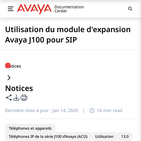
Utilisation du module d'expansion
Avaya J100 pour SIP
Notices
Notices
Partager cette page
Options d'exportation PDF
Dernière mise à jour :
Jan 14, 2025
|
16 min read
Téléphones et appareils
Téléphones IP de la série J100 d'Avaya (ACO)
Utilisation
13.0