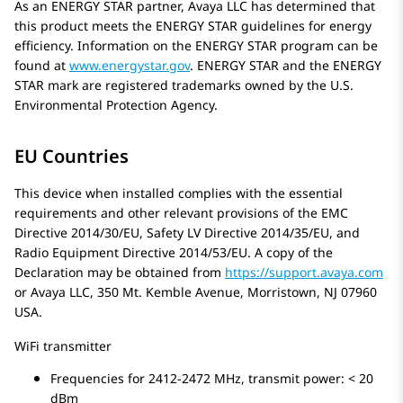
As an ENERGY STAR partner,
Avaya
LLC has determined that
this product meets the ENERGY STAR guidelines for energy
efficiency. Information on the ENERGY STAR program can be
found at
www.energystar.gov
. ENERGY STAR and the ENERGY
STAR mark are registered trademarks owned by the U.S.
Environmental Protection Agency.
EU Countries
This device when installed complies with the essential
requirements and other relevant provisions of the EMC
Directive 2014/30/EU, Safety LV Directive 2014/35/EU, and
Radio Equipment Directive 2014/53/EU. A copy of the
Declaration may be obtained from
https://support.avaya.com
or Avaya LLC, 350 Mt. Kemble Avenue, Morristown, NJ 07960
USA.
WiFi transmitter
Frequencies for 2412-2472 MHz, transmit power: < 20
dBm