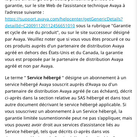
garantie, sur le site Web de l'assistance technique
Avaya
à
l'adresse suivante :
https://support.avaya.com/helpcenter/getGenericDetails?
detailId=C20091120112456651010
sous la rubrique
Garantie
et cycle de vie du produit
, ou sur le site successeur désigné
par
Avaya
. Veuillez noter que si vous vous êtes procuré ce ou
ces produits auprès d'un partenaire de distribution
Avaya
agréé en dehors des États-Unis et du Canada, la garantie
vous est proposée par le partenaire de distribution
Avaya
agréé et non par
Avaya
.
Le terme
Service hébergé
désigne un abonnement à un
service hébergé
Avaya
souscrit auprès d'
Avaya
ou d'un
partenaire de distribution Avaya agréé (le cas échéant), décrit
ci-après dans la section relative au SAS hébergé et dans tout
autre document décrivant le service hébergé applicable. Si
vous souscrivez un abonnement à un Service hébergé, la
garantie limitée susmentionnée peut ne pas s'appliquer, mais
vous pouvez avoir droit aux services d'assistance liés au
Service hébergé, tels que décrits ci-après dans vos