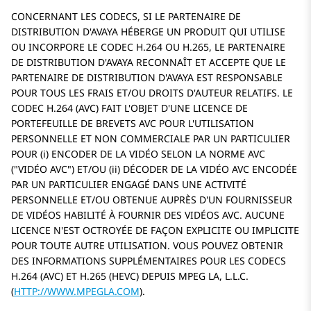
CONCERNANT LES CODECS, SI LE PARTENAIRE DE
DISTRIBUTION D'AVAYA HÉBERGE UN PRODUIT QUI UTILISE
OU INCORPORE LE CODEC H.264 OU H.265, LE PARTENAIRE
DE DISTRIBUTION D'AVAYA RECONNAÎT ET ACCEPTE QUE LE
PARTENAIRE DE DISTRIBUTION D'AVAYA EST RESPONSABLE
POUR TOUS LES FRAIS ET/OU DROITS D'AUTEUR RELATIFS. LE
CODEC H.264 (AVC) FAIT L'OBJET D'UNE LICENCE DE
PORTEFEUILLE DE BREVETS AVC POUR L'UTILISATION
PERSONNELLE ET NON COMMERCIALE PAR UN PARTICULIER
POUR (i) ENCODER DE LA VIDÉO SELON LA NORME AVC
(
VIDÉO AVC
) ET/OU (ii) DÉCODER DE LA VIDÉO AVC ENCODÉE
PAR UN PARTICULIER ENGAGÉ DANS UNE ACTIVITÉ
PERSONNELLE ET/OU OBTENUE AUPRÈS D'UN FOURNISSEUR
DE VIDÉOS HABILITÉ À FOURNIR DES VIDÉOS AVC. AUCUNE
LICENCE N'EST OCTROYÉE DE FAÇON EXPLICITE OU IMPLICITE
POUR TOUTE AUTRE UTILISATION. VOUS POUVEZ OBTENIR
DES INFORMATIONS SUPPLÉMENTAIRES POUR LES CODECS
H.264 (AVC) ET H.265 (HEVC) DEPUIS MPEG LA, L.L.C.
(
HTTP://WWW.MPEGLA.COM
).