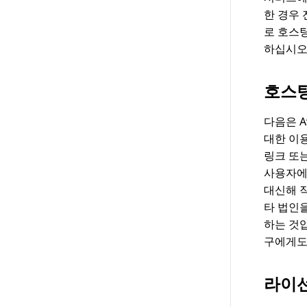
한 경우
로 호스
하십시오
호스
다음은 A
대한 이용
링크 또
사용자에
대신해 
타 법인
하는 것
구에게도
라이