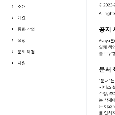
© 2023-
소개
All righ
개요
공지 
통화 작업
설정
Avaya
은
일체 책
문제 해결
를 보유
자원
문서 
문서
는
서비스 설
수정, 
는 삭제에
는 이와 
를 입히