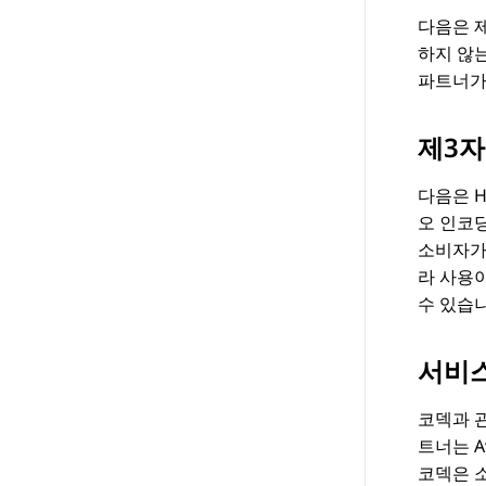
다음은 
하지 않
파트너가
제3자
다음은 H
오 인코딩
소비자가 
라 사용이
수 있습
서비
코덱과 관
트너는 A
코덱은 소