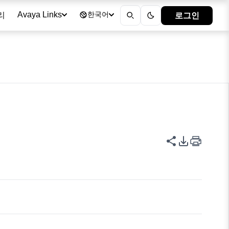
리
로그인
Avaya Links
한국어
이 페이지 공
PDF 내보