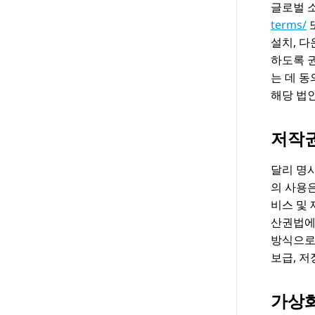
글로벌 
terms/
설치, 
하도록 
는 데 
해당 법
저작
달리 명
의 사용은
비스 및
산권법에
방식으로도
보급, 저
가상