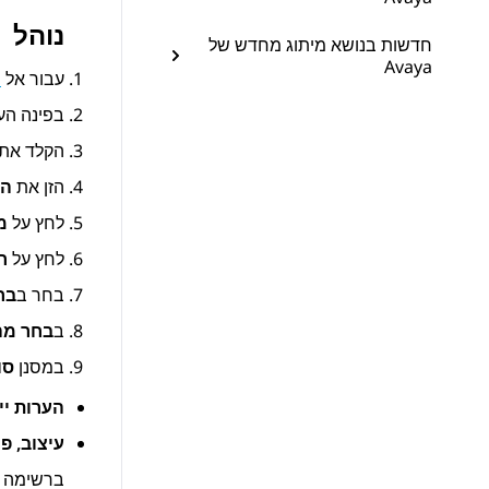
נוהל
חדשות בנושא מיתוג מחדש של
Avaya
עבור אל
m
בפינה הע
הקלד את
הזן את
הס
לחץ על
מ
לחץ על
ח
בחר ב
בח
ב
בחר מה
במסנן
סו
הערות יי
עיצוב, פ
ברשימה מ