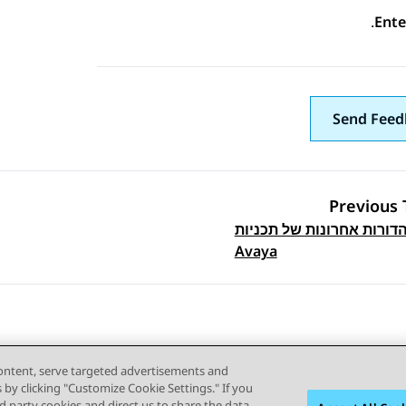
.
Ente
Send Feed
Previous 
דורות אחרונות של תכניות
Topic navi
Avaya
content, serve targeted advertisements and
s by clicking "Customize Cookie Settings." If you
ird party cookies and direct us to share the data