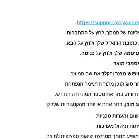
.
https://support.avaya.co
ליונה של המסך, לחץ על
התחברות
.
כתובת הדוא"ל
שלך ולחץ על
הבא
.
יסמה
שלך ולחץ על
כניסה
.
סמכי מוצר
.
יפוש מוצר
והקלד את שם המוצר.
ר סוג תוכן
מתוך הרשימה הנפתחת
דורה
, בחר את מספר המהדורה הנדרש.
ג תוכן
, בחר אחת או יותר מהקטגוריות שלהלן:
שום והערות טכניות
יתוח וניהול מערכות
ופיע מסמך מטריצת יציאות ספציפית למוצר.