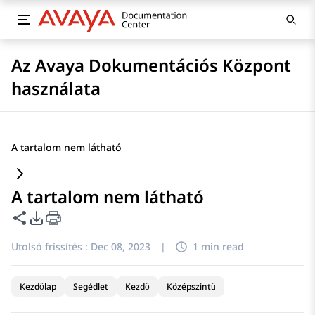
Az Avaya Dokumentációs Központ
használata
A tartalom nem látható
A tartalom nem látható
Lap megosztása
PDF exportálási beállítások
Utolsó frissítés :
Dec 08, 2023
|
1 min read
Kezdőlap
Segédlet
Kezdő
Középszintű