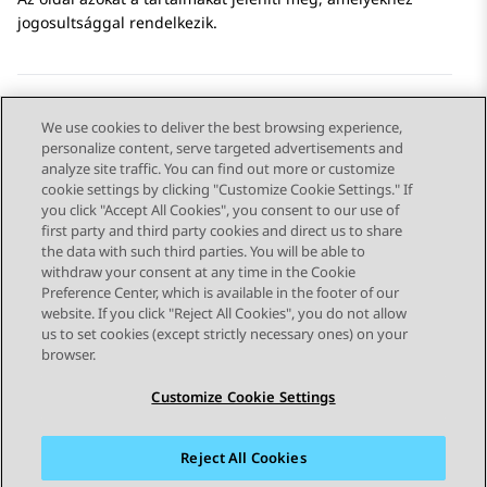
jogosultsággal rendelkezik.
We use cookies to deliver the best browsing experience,
Send Feedback
personalize content, serve targeted advertisements and
analyze site traffic. You can find out more or customize
cookie settings by clicking "Customize Cookie Settings." If
you click "Accept All Cookies", you consent to our use of
Előző témakör
Következő témakör
first party and third party cookies and direct us to share
Topic navigation
the data with such third parties. You will be able to
withdraw your consent at any time in the Cookie
Preference Center, which is available in the footer of our
STAY CONNECTED
website. If you click "Reject All Cookies", you do not allow
us to set cookies (except strictly necessary ones) on your
browser.
Customize Cookie Settings
Reject All Cookies
Webhelytérkép
Használati feltételek
Adatvédelem