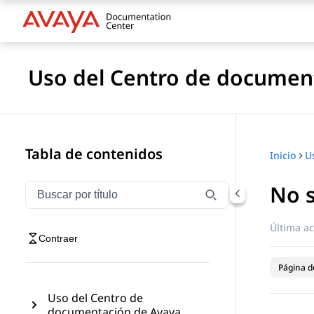
Uso del Centro de documen
Tabla de contenidos
Inicio
No 
Filtrar navegación por título
Escriba para filtrar los elementos de navegación por 
Última ac
Contraer
Página de
Uso del Centro de
documentación de Avaya