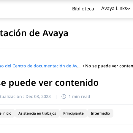
Biblioteca
Avaya Links
tación de Avaya
No se puede ver conte
Uso del Centro de documentación de Avaya
se puede ver contenido
título
tualización :
Dec 08, 2023
|
1 min read
 inicio
Asistencia en trabajos
Principiante
Intermedio