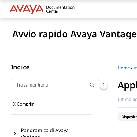
Avvio rapido Avaya Vantag
Indice
Home
A
App
Filtra la navigazione per titolo
Digitare per filtrare gli elementi di navigazione per t
Ultimo a
Comprimi
Dispositi
Panoramica di Avaya