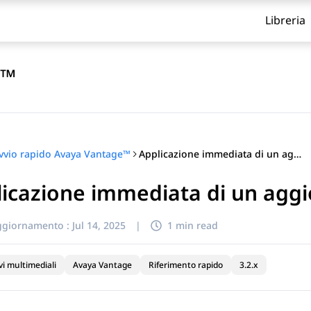
Libreria
e™
Applicazione immediata di un aggiornamento software
vvio rapido Avaya Vantage™
licazione immediata di un agg
itolo
ggiornamento :
Jul 14, 2025
|
1 min read
vi multimediali
Avaya Vantage
Riferimento rapido
3.2.x