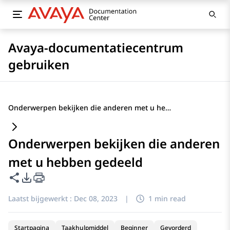
Avaya-documentatiecentrum
gebruiken
Onderwerpen bekijken die anderen met u hebben gedeeld
Onderwerpen bekijken die anderen
met u hebben gedeeld
Deze pagina delen
Opties voor PDF exporteren
Laatst bijgewerkt :
Dec 08, 2023
|
1 min read
Startpagina
Taakhulpmiddel
Beginner
Gevorderd