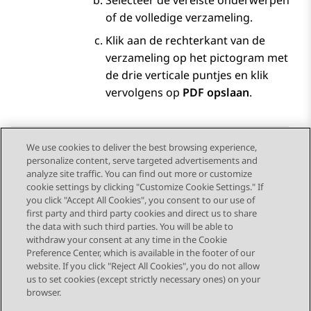
Selecteer de vereiste onderwerpen
of de volledige verzameling.
Klik aan de rechterkant van de
verzameling op het pictogram met
de drie verticale puntjes en klik
vervolgens op
PDF opslaan
.
We use cookies to deliver the best browsing experience,
personalize content, serve targeted advertisements and
Send Feedback
analyze site traffic. You can find out more or customize
cookie settings by clicking "Customize Cookie Settings." If
you click "Accept All Cookies", you consent to our use of
first party and third party cookies and direct us to share
Vorig onderwerp
Volgend onderwerp
the data with such third parties. You will be able to
Topic navigation
withdraw your consent at any time in the Cookie
Preference Center, which is available in the footer of our
website. If you click "Reject All Cookies", you do not allow
STAY CONNECTED
us to set cookies (except strictly necessary ones) on your
browser.