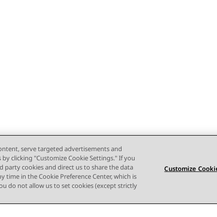
content, serve targeted advertisements and
s by clicking "Customize Cookie Settings." If you
ird party cookies and direct us to share the data
Customize Cookie
ny time in the Cookie Preference Center, which is
 you do not allow us to set cookies (except strictly