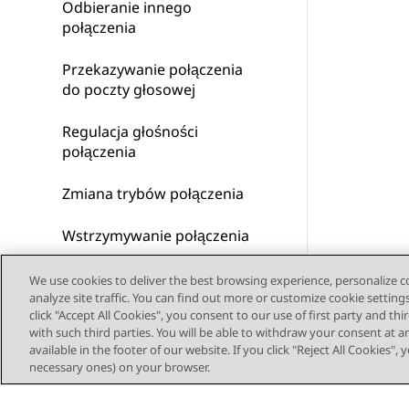
Odbieranie innego
połączenia
Przekazywanie połączenia
do poczty głosowej
Regulacja głośności
połączenia
Zmiana trybów połączenia
Wstrzymywanie połączenia
Wyciszanie połączenia
We use cookies to deliver the best browsing experience, personalize 
analyze site traffic. You can find out more or customize cookie setting
click "Accept All Cookies", you consent to our use of first party and th
Kończenie połączenia
with such third parties. You will be able to withdraw your consent at a
available in the footer of our website. If you click "Reject All Cookies",
Rozpoczynanie konferencji
necessary ones) on your browser.
Rozłączanie/wyciszanie