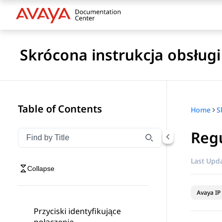
Skrócona instrukcja obsługi 
Table of Contents
Home
Regu
Filter navigation by title
Type to filter navigation items by title
Last Upda
Collapse
Avaya IP 
Przyciski identyfikujące