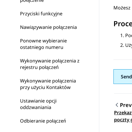
połączenie
Możesz 
Przyciski funkcyjne
Proc
Nawiązywanie połączenia
Po
Ponowne wybieranie
Uż
ostatniego numeru
Wykonywanie połączenia z
rejestru połączeń
Send
Wykonywanie połączenia
przy użyciu Kontaktów
Ustawianie opcji
Prev
oddzwaniania
Przekaz
Topic
poczty 
Odbieranie połączeń