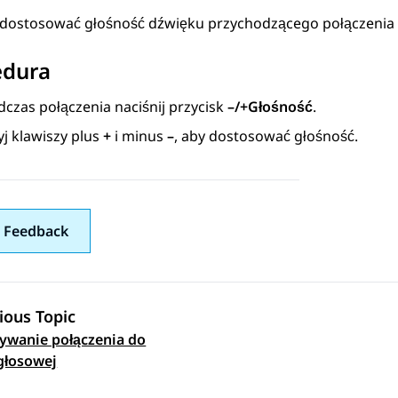
dostosować głośność dźwięku przychodzącego połączenia
edura
dczas połączenia naciśnij przycisk
–/+
Głośność
.
yj klawiszy plus
+
i minus
–
, aby dostosować głośność.
 Feedback
ious Topic
ywanie połączenia do
 navigation
głosowej