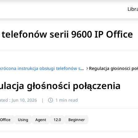
Libr
telefonów serii 9600 IP Office
Regulacja głośności po
Skrócona instrukcja obsługi telefonów serii 9600 IP Office
lacja głośności połączenia
ted :
Jun 10, 2026
|
1 min read
Office
Using
Agent
12.0
Beginner