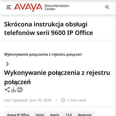
Skrócona instrukcja obsługi
telefonów serii 9600 IP Office
Wykonywanie połączenia z rejestru połączeń
Wykonywanie połączenia z rejestru
połączeń
Share this page
PDF Export Options
Last Updated :
Jun 10, 2026
|
1 min read
Avaya IP Office
Using
Agent
12.0
Beginner