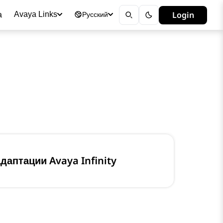
а
Login
Avaya Links
Русский
даптации Avaya Infinity