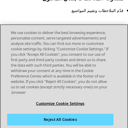
قدّم الملاحظات وتقييم المواضيع.
We use cookies to deliver the best browsing experience,
personalize content, serve targeted advertisements and
Send Feedback
analyze site traffic. You can find out more or customize
cookie settings by clicking "Customize Cookie Settings." If
you click "Accept All Cookies", you consent to our use of
first party and third party cookies and direct us to share
الموضوع السابق
الموضوع التالي
the data with such third parties. You will be able to
Topic navigation
withdraw your consent at any time in the Cookie
Preference Center, which is available in the footer of our
website. If you click "Reject All Cookies", you do not allow
STAY CONNECTED
us to set cookies (except strictly necessary ones) on your
browser.
Customize Cookie Settings
Reject All Cookies
خريطة الموقع
شروط الاستخدام
الخصوصية