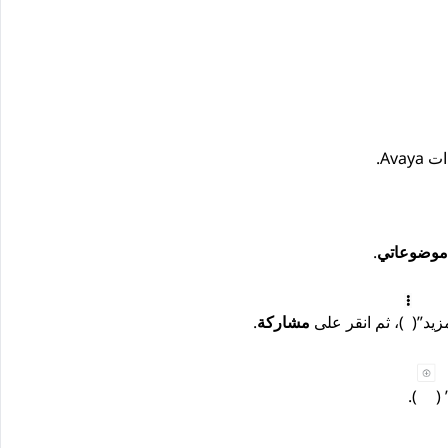
Avay
.
موضوعاتي
.
زيد”(
)، ثم انقر على
مشاركة
.
(
).