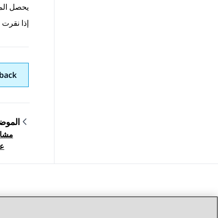
يحصل المست
إذا نقرت على الرابط بعد 7 أيام، 
back
الموض
مشار
gation