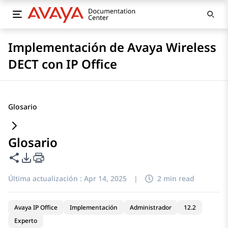
Implementación de Avaya Wireless
DECT con IP Office
Glosario
Glosario
Compartir esta página
Opciones de exportación de PDF
Última actualización :
Apr 14, 2025
|
2 min read
Avaya IP Office
Implementación
Administrador
12.2
Experto