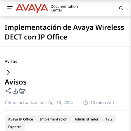
Implementación de Avaya Wireless
DECT con IP Office
Avisos
Avisos
Compartir esta página
Opciones de exportación de PDF
Última actualización :
Apr 30, 2024
|
10 min read
Avaya IP Office
Implementación
Administrador
12.2
Experto