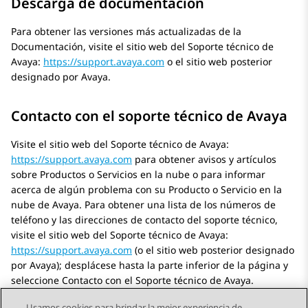
Descarga de documentación
Para obtener las versiones más actualizadas de la
Documentación, visite el sitio web del Soporte técnico de
Avaya
:
https://support.avaya.com
o el sitio web posterior
designado por
Avaya
.
Contacto con el soporte técnico de Avaya
Visite el sitio web del Soporte técnico de
Avaya
:
https://support.avaya.com
para obtener avisos y artículos
sobre Productos o Servicios en la nube o para informar
acerca de algún problema con su Producto o Servicio en la
nube de
Avaya
. Para obtener una lista de los números de
teléfono y las direcciones de contacto del soporte técnico,
visite el sitio web del Soporte técnico de
Avaya
:
https://support.avaya.com
(o el sitio web posterior designado
por
Avaya
); desplácese hasta la parte inferior de la página y
seleccione Contacto con el Soporte técnico de
Avaya
.
Usamos cookies para brindar la mejor experiencia de