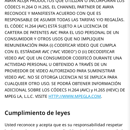
AVAYA ALOJA PRODUCTOS QUE UTILIZAN O INCORPORAN LOS
CÓDECS H.264 O H.265, EL CHANNEL PARTNER DE AVAYA
RECONOCE Y MANIFIESTA ACUERDO CON QUE ES
RESPONSABLE DE ASUMIR TODAS LAS TARIFAS Y/O REGALÍAS.
EL CÓDEC H.264 (AVC) ESTÁ SUJETO A LA LICENCIA DE
CARTERA DE PATENTES AVC PARA EL USO PERSONAL DE UN
CONSUMIDOR Y OTROS USOS QUE NO IMPLIQUEN
REMUNERACIÓN PARA (i) CODIFICAR VIDEO QUE CUMPLA
CON EL ESTÁNDAR AVC (
AVC VIDEO
) O (ii) DECODIFICAR
VIDEO AVC QUE UN CONSUMIDOR CODIFICÓ DURANTE UNA
ACTIVIDAD PERSONAL U OBTENIDO A TRAVÉS DE UN
PROVEEDOR DE VIDEO AUTORIZADO PARA SUMINISTRAR
VIDEO AVC. NO SE OTORGA LICENCIA NI SE IMPLICA PARA
CUALQUIER OTRO USO. SE PODRÁ OBTENER INFORMACIÓN
ADICIONAL SOBRE LOS CÓDECS H.264 (AVC) y H.265 (HEVC) DE
MPEG LA, L.L.C. VISITE
HTTP://WWW.MPEGLA.COM
.
Cumplimiento de leyes
Usted reconoce y acepta que es su responsabilidad respetar