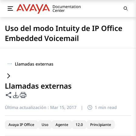
Uso del modo Intuity de IP Office
Embedded Voicemail
···
Llamadas externas
Llamadas externas
Compartir esta página
Opciones de exportación de PDF
Última actualización :
Mar 15, 2017
|
1 min read
Avaya IP Office
Uso
Agente
12.0
Principiante