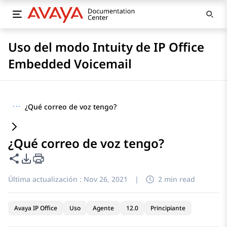
Uso del modo Intuity de IP Office
Embedded Voicemail
···
¿Qué correo de voz tengo?
¿Qué correo de voz tengo?
Compartir esta página
Opciones de exportación de PDF
Última actualización :
Nov 26, 2021
|
2 min read
Avaya IP Office
Uso
Agente
12.0
Principiante