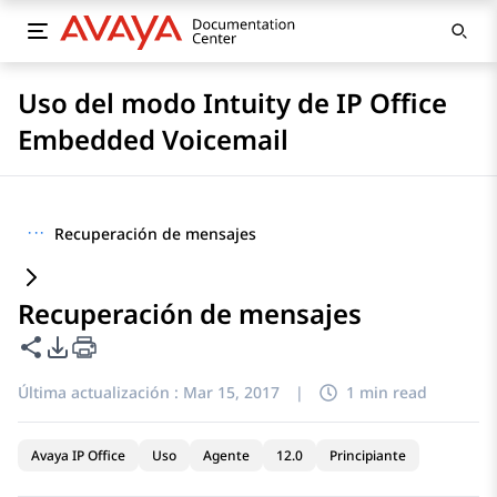
Uso del modo Intuity de IP Office
Embedded Voicemail
···
Recuperación de mensajes
Recuperación de mensajes
Compartir esta página
Opciones de exportación de PDF
Última actualización :
Mar 15, 2017
|
1 min read
Avaya IP Office
Uso
Agente
12.0
Principiante