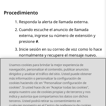
Procedimiento
Responda la alerta de llamada externa.
Cuando escuche el anuncio de llamada
externa, ingrese su número de extensión y
presione
#
.
Inicie sesión en su correo de voz como lo hace
normalmente y recupere el mensaje nuevo.
Usamos cookies para brindar la mejor experiencia de
navegación, personalizar el contenido, publicar anuncios
dirigidos y analizar el tráfico del sitio. Usted puede obtener
más información o personalizar la configuración de
Send Feedback
cookies haciendo clic en "Personalizar configuración de
cookies". Si usted hace clic en "Aceptar todas las cookies",
acepta nuestro uso de cookies propias y de terceros y nos
indica y autoriza que compartamos los datos con dichos
Tema anterior
Tema siguiente
terceros. Usted podrá retirar su consentimiento en
Navegación de tema
cualquier momento en el Centro de preferencia de cookies,