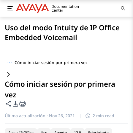
Uso del modo Intuity de IP Office
Embedded Voicemail
···
Cómo iniciar sesión por primera vez
Cómo iniciar sesión por primera
vez
Compartir esta página
Opciones de exportación de PDF
Última actualización :
Nov 26, 2021
|
2 min read
Avaya IP Office
Uso
Agente
12.0
Principiante