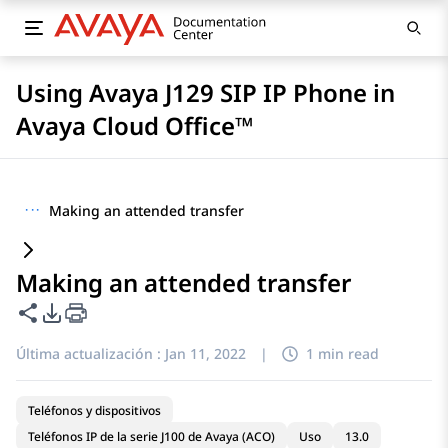
Using Avaya J129 SIP IP Phone in
Avaya Cloud Office™
···
Making an attended transfer
Making an attended transfer
Compartir esta página
Opciones de exportación de PDF
Última actualización :
Jan 11, 2022
|
1 min read
Teléfonos y dispositivos
Teléfonos IP de la serie J100 de Avaya (ACO)
Uso
13.0