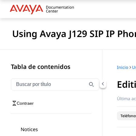
Using Avaya J129 SIP IP Pho
Tabla de contenidos
Inicio
Edit
Filtrar navegación por título
Escriba para filtrar los elementos de navegación por 
Última ac
Contraer
Teléfonos
Notices