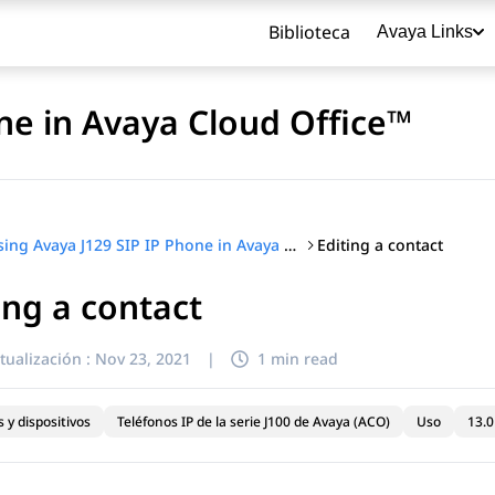
Biblioteca
Avaya Links
ne in Avaya Cloud Office™
Editing a contact
Using Avaya J129 SIP IP Phone in Avaya Cloud Office™
ing a contact
título
tualización :
Nov 23, 2021
|
1 min read
 y dispositivos
Teléfonos IP de la serie J100 de Avaya (ACO)
Uso
13.0