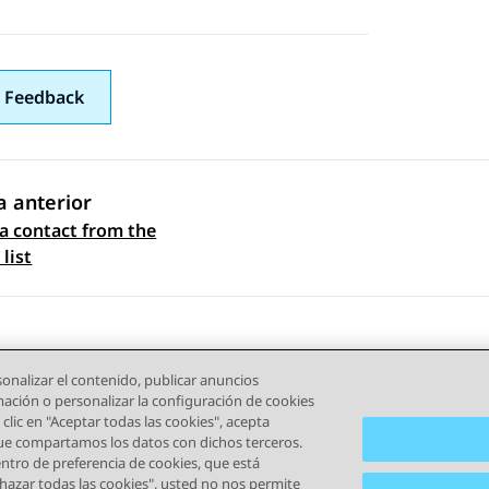
 Feedback
 anterior
a contact from the
gación de tema
list
onalizar el contenido, publicar anuncios
rmación o personalizar la configuración de cookies
clic en "Aceptar todas las cookies", acepta
que compartamos los datos con dichos terceros.
tro de preferencia de cookies, que está
iones de Uso
Privacidad
Política de Cookies
Marcas registr
echazar todas las cookies", usted no nos permite