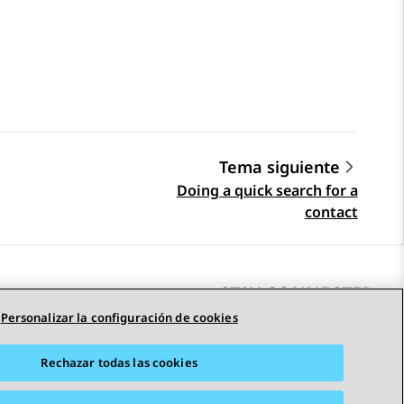
Tema siguiente
Doing a quick search for a
contact
STAY CONNECTED
Personalizar la configuración de cookies
Rechazar todas las cookies
adas
Accesibilidad
© 2026 Avaya LLC