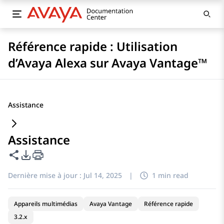
Référence rapide : Utilisation
d’Avaya Alexa sur Avaya Vantage™
Assistance
Assistance
Partager cette page
Options d'exportation PDF
Dernière mise à jour :
Jul 14, 2025
|
1 min read
Appareils multimédias
Avaya Vantage
Référence rapide
3.2.x