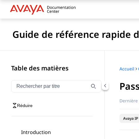
Guide de référence rapide de
Table des matières
Accueil
Pass
Filtrer la navigation par titre
Saisissez pour filtrer les éléments de navigation par 
Dernière 
Réduire
Avaya IP 
Introduction