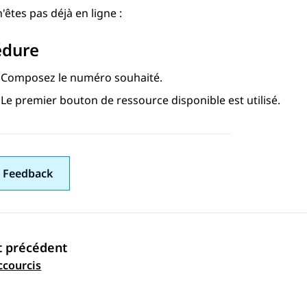
n'êtes pas déjà en ligne :
édure
Composez le numéro souhaité.
Le premier bouton de ressource disponible est utilisé.
 Feedback
t précédent
ation par sujet
ccourcis