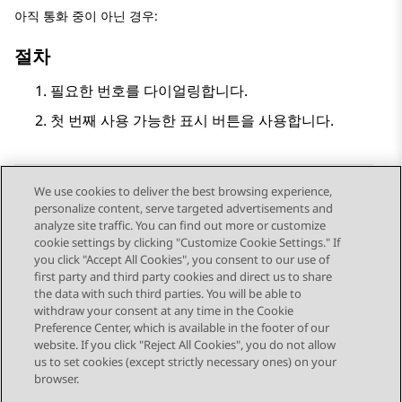
아직 통화 중이 아닌 경우:
절차
필요한 번호를 다이얼링합니다.
첫 번째 사용 가능한 표시 버튼을 사용합니다.
We use cookies to deliver the best browsing experience,
personalize content, serve targeted advertisements and
Send Feedback
analyze site traffic. You can find out more or customize
cookie settings by clicking "Customize Cookie Settings." If
you click "Accept All Cookies", you consent to our use of
first party and third party cookies and direct us to share
이전 항목
다음 항목
the data with such third parties. You will be able to
Topic navigation
withdraw your consent at any time in the Cookie
Preference Center, which is available in the footer of our
website. If you click "Reject All Cookies", you do not allow
STAY CONNECTED
us to set cookies (except strictly necessary ones) on your
browser.