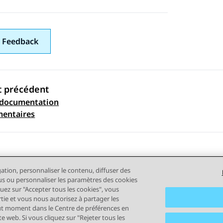
 Feedback
t précédent
 documentation
ation par sujet
mentaires
gation, personnaliser le contenu, diffuser des
plus ou personnaliser les paramètres des cookies
quez sur "Accepter tous les cookies", vous
rtie et vous nous autorisez à partager les
out moment dans le Centre de préférences en
tilisation
Confidentialité
Politique de cookies
Marques comm
e web. Si vous cliquez sur "Rejeter tous les