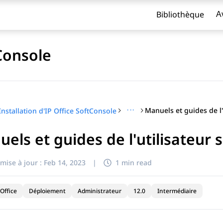
Bibliothèque
A
tConsole
···
Installation d'IP Office SoftConsole
els et guides de l'utilisateur
titre
mise à jour :
Feb 14, 2023
|
1 min read
Office
Déploiement
Administrateur
12.0
Intermédiaire