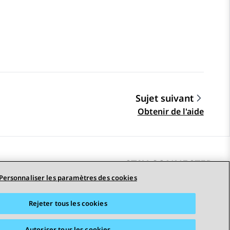
Sujet suivant
Obtenir de l'aide
STAY CONNECTED
Personnaliser les paramètres des cookies
Rejeter tous les cookies
erciales
Accessibilité
© 2026 Avaya LLC
Autoriser tous les cookies