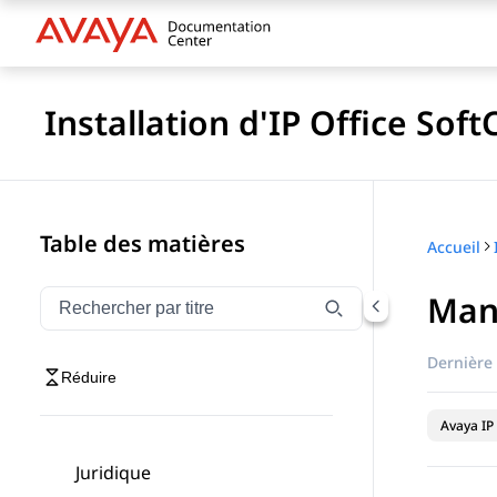
Installation d'IP Office Sof
Table des matières
Accueil
Manu
Filtrer la navigation par titre
Saisissez pour filtrer les éléments de navigation par 
Dernière 
Réduire
Avaya IP 
Juridique