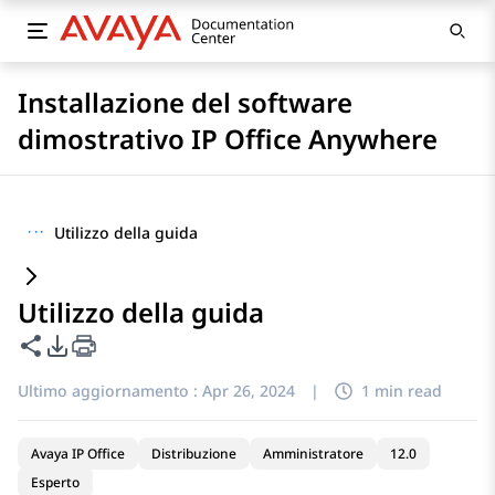
Installazione del software
dimostrativo IP Office Anywhere
···
Utilizzo della guida
Utilizzo della guida
Condividi questa pagina
Opzioni di esportazione PDF
Ultimo aggiornamento :
Apr 26, 2024
|
1 min read
Avaya IP Office
Distribuzione
Amministratore
12.0
Esperto