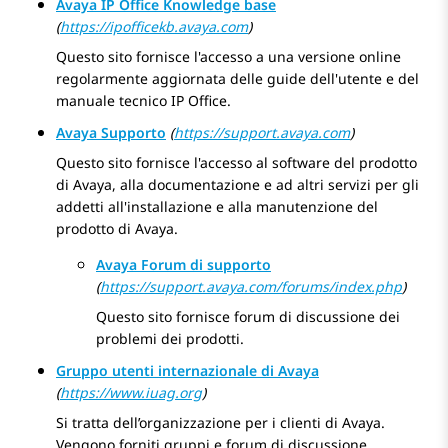
Avaya
IP Office
Knowledge base
(
https://ipofficekb.avaya.com
)
Questo sito fornisce l'accesso a una versione online
regolarmente aggiornata delle guide dell'utente e del
manuale tecnico
IP Office
.
Avaya
Supporto
(
https://support.avaya.com
)
Questo sito fornisce l'accesso al software del prodotto
di
Avaya
, alla documentazione e ad altri servizi per gli
addetti all'installazione e alla manutenzione del
prodotto di
Avaya
.
Avaya
Forum di supporto
(
https://support.avaya.com/forums/index.php
)
Questo sito fornisce forum di discussione dei
problemi dei prodotti.
Gruppo utenti internazionale di Avaya
(
https://www.iuag.org
)
Si tratta dell’organizzazione per i clienti di
Avaya
.
Vengono forniti gruppi e forum di discussione.