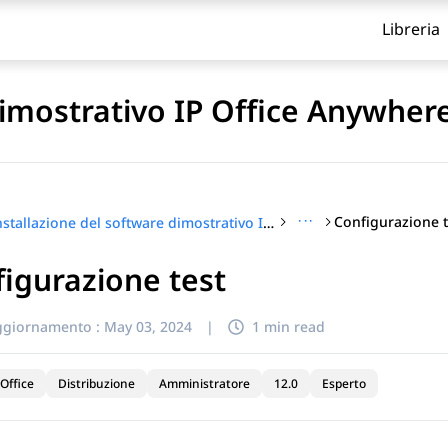
Libreria
dimostrativo IP Office Anywher
···
Configurazione t
Installazione del software dimostrativo IP Office Anywhere
igurazione test
itolo
ggiornamento :
May 03, 2024
|
1 min read
Office
Distribuzione
Amministratore
12.0
Esperto