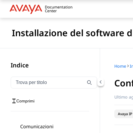
Installazione del software 
Indice
Home
Conf
Filtra la navigazione per titolo
Digitare per filtrare gli elementi di navigazione per t
Ultimo a
Comprimi
Avaya IP 
Comunicazioni