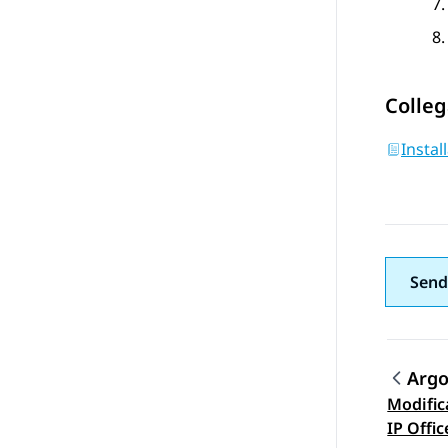
Colleg
Instal
Send
Arg
Modifica
Navi
IP Offi