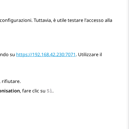
nfigurazioni. Tuttavia, è utile testare l'accesso alla
ndo su
https://192.168.42.230:7071
. Utilizzare il
, rifiutare.
onisation
, fare clic su
.
Sì