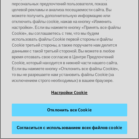
персональных предпочтений пользователя, показа
целевой рекламы и анализа посещаемости сайта. Вы
можете получить дополнительную информацию или
отключить файлы cookie, нажав на кнопку «Изменить
настройки». Если вы нажмете кнопку «Принять все файлы
Cookie», вы соглашаетесь с тем, что мы будем
использовать файлы Cookie первой стороны и файлы
Cookie третьей стороны, а также поручаете нам делится
данными с такой третьей стороной. Вы можете в любое
время отозвать свое согласие в Центре Предпочтений
Cookie, который находится в нижней части нашего сайта.
STAY CONNECTED
Если вы нажмете кнопку «Отклонить все файлы Cookie»,
то вы не разрешаете нам установить файлы Cookie (за
исключением строго необходимых) в вашем браузере.
Настройки Cookie
Отклонить все Cookie
Карта сайта
Условия использования
Конфиденциальность
Политика cookie
Товарные знаки
Доступность
Согласиться с использованием всех файлов cookie
© 2026 Avaya LLC