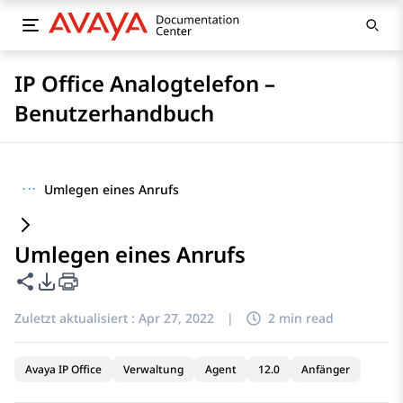
IP Office Analogtelefon –
Benutzerhandbuch
···
Umlegen eines Anrufs
Umlegen eines Anrufs
Diese Seite teilen
PDF-Exportoptionen
Zuletzt aktualisiert :
Apr 27, 2022
|
2 min read
Avaya IP Office
Verwaltung
Agent
12.0
Anfänger