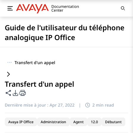
Guide de l'utilisateur du téléphone
analogique IP Office
···
Transfert d'un appel
Transfert d'un appel
Partager cette page
Options d'exportation PDF
Dernière mise à jour :
Apr 27, 2022
|
2 min read
Avaya IP Office
Administration
Agent
12.0
Débutant