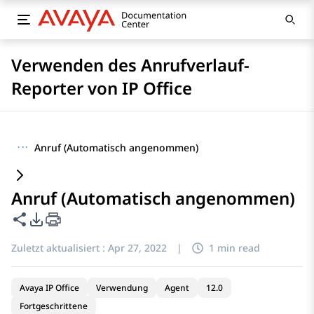
Verwenden des Anrufverlauf-
Reporter von IP Office
···
Anruf (Automatisch angenommen)
Anruf (Automatisch angenommen)
Diese Seite teilen
PDF-Exportoptionen
Zuletzt aktualisiert :
Apr 27, 2022
|
1 min read
Avaya IP Office
Verwendung
Agent
12.0
Fortgeschrittene