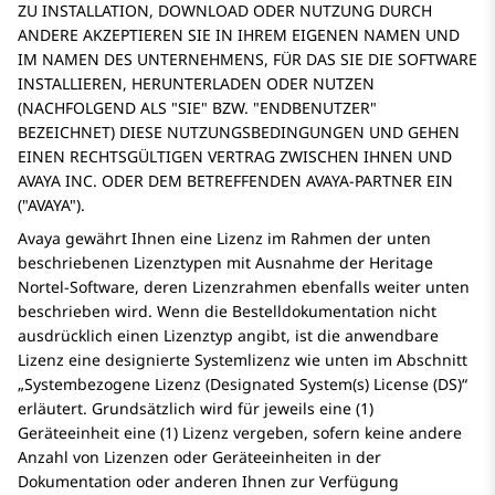
ZU INSTALLATION, DOWNLOAD ODER NUTZUNG DURCH
ANDERE AKZEPTIEREN SIE IN IHREM EIGENEN NAMEN UND
IM NAMEN DES UNTERNEHMENS, FÜR DAS SIE DIE SOFTWARE
INSTALLIEREN, HERUNTERLADEN ODER NUTZEN
(NACHFOLGEND ALS
SIE
BZW.
ENDBENUTZER
BEZEICHNET) DIESE NUTZUNGSBEDINGUNGEN UND GEHEN
EINEN RECHTSGÜLTIGEN VERTRAG ZWISCHEN IHNEN UND
AVAYA INC. ODER DEM BETREFFENDEN AVAYA-PARTNER EIN
(
AVAYA
).
Avaya gewährt Ihnen eine Lizenz im Rahmen der unten
beschriebenen Lizenztypen mit Ausnahme der Heritage
Nortel-Software, deren Lizenzrahmen ebenfalls weiter unten
beschrieben wird. Wenn die Bestelldokumentation nicht
ausdrücklich einen Lizenztyp angibt, ist die anwendbare
Lizenz eine designierte Systemlizenz wie unten im Abschnitt
„Systembezogene Lizenz (Designated System(s) License (DS)“
erläutert. Grundsätzlich wird für jeweils eine (1)
Geräteeinheit eine (1) Lizenz vergeben, sofern keine andere
Anzahl von Lizenzen oder Geräteeinheiten in der
Dokumentation oder anderen Ihnen zur Verfügung