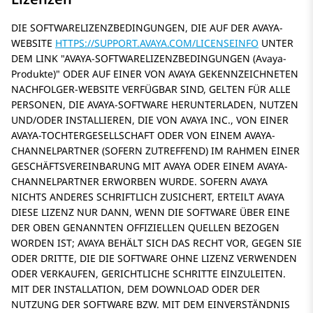
DIE SOFTWARELIZENZBEDINGUNGEN, DIE AUF DER AVAYA-
WEBSITE
HTTPS://SUPPORT.AVAYA.COM/LICENSEINFO
UNTER
DEM LINK
AVAYA-SOFTWARELIZENZBEDINGUNGEN (Avaya-
Produkte)
ODER AUF EINER VON AVAYA GEKENNZEICHNETEN
NACHFOLGER-WEBSITE VERFÜGBAR SIND, GELTEN FÜR ALLE
PERSONEN, DIE AVAYA-SOFTWARE HERUNTERLADEN, NUTZEN
UND/ODER INSTALLIEREN, DIE VON AVAYA INC., VON EINER
AVAYA-TOCHTERGESELLSCHAFT ODER VON EINEM AVAYA-
CHANNELPARTNER (SOFERN ZUTREFFEND) IM RAHMEN EINER
GESCHÄFTSVEREINBARUNG MIT AVAYA ODER EINEM AVAYA-
CHANNELPARTNER ERWORBEN WURDE. SOFERN AVAYA
NICHTS ANDERES SCHRIFTLICH ZUSICHERT, ERTEILT AVAYA
DIESE LIZENZ NUR DANN, WENN DIE SOFTWARE ÜBER EINE
DER OBEN GENANNTEN OFFIZIELLEN QUELLEN BEZOGEN
WORDEN IST; AVAYA BEHÄLT SICH DAS RECHT VOR, GEGEN SIE
ODER DRITTE, DIE DIE SOFTWARE OHNE LIZENZ VERWENDEN
ODER VERKAUFEN, GERICHTLICHE SCHRITTE EINZULEITEN.
MIT DER INSTALLATION, DEM DOWNLOAD ODER DER
NUTZUNG DER SOFTWARE BZW. MIT DEM EINVERSTÄNDNIS