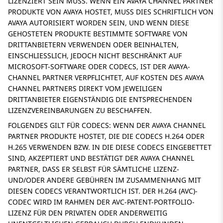
LIZENZIERT SEIN MUSS. WENN EIN AVAYA CHANNEL PARTNER
PRODUKTE VON AVAYA HOSTET, MUSS DIES SCHRIFTLICH VON
AVAYA AUTORISIERT WORDEN SEIN, UND WENN DIESE
GEHOSTETEN PRODUKTE BESTIMMTE SOFTWARE VON
DRITTANBIETERN VERWENDEN ODER BEINHALTEN,
EINSCHLIESSLICH, JEDOCH NICHT BESCHRÄNKT AUF
MICROSOFT-SOFTWARE ODER CODECS, IST DER AVAYA-
CHANNEL PARTNER VERPFLICHTET, AUF KOSTEN DES AVAYA
CHANNEL PARTNERS DIREKT VOM JEWEILIGEN
DRITTANBIETER EIGENSTÄNDIG DIE ENTSPRECHENDEN
LIZENZVEREINBARUNGEN ZU BESCHAFFEN.
FOLGENDES GILT FÜR CODECS: WENN DER AVAYA CHANNEL
PARTNER PRODUKTE HOSTET, DIE DIE CODECS H.264 ODER
H.265 VERWENDEN BZW. IN DIE DIESE CODECS EINGEBETTET
SIND, AKZEPTIERT UND BESTÄTIGT DER AVAYA CHANNEL
PARTNER, DASS ER SELBST FÜR SÄMTLICHE LIZENZ-
UND/ODER ANDERE GEBÜHREN IM ZUSAMMENHANG MIT
DIESEN CODECS VERANTWORTLICH IST. DER H.264 (AVC)-
CODEC WIRD IM RAHMEN DER AVC-PATENT-PORTFOLIO-
LIZENZ FÜR DEN PRIVATEN ODER ANDERWEITIG