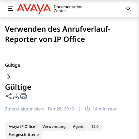
Verwenden des Anrufverlauf-
Reporter von IP Office
Gültige
Gültige
Diese Seite teilen
PDF-Exportoptionen
Zuletzt aktualisiert :
Feb 28, 2019
|
14 min read
Avaya IP Office
Verwendung
Agent
12.0
Fortgeschrittene