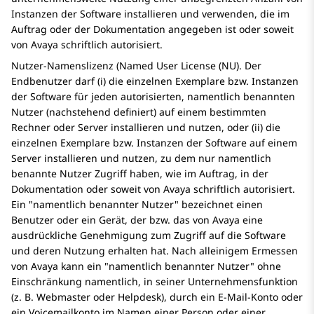
Instanzen der Software installieren und verwenden, die im
Auftrag oder der Dokumentation angegeben ist oder soweit
von
Avaya
schriftlich autorisiert.
Nutzer-Namenslizenz (Named User License (NU). Der
Endbenutzer darf (i) die einzelnen Exemplare bzw. Instanzen
der Software für jeden autorisierten, namentlich benannten
Nutzer (nachstehend definiert) auf einem bestimmten
Rechner oder Server installieren und nutzen, oder (ii) die
einzelnen Exemplare bzw. Instanzen der Software auf einem
Server installieren und nutzen, zu dem nur namentlich
benannte Nutzer Zugriff haben, wie im Auftrag, in der
Dokumentation oder soweit von
Avaya
schriftlich autorisiert.
Ein
namentlich benannter Nutzer
bezeichnet einen
Benutzer oder ein Gerät, der bzw. das von
Avaya
eine
ausdrückliche Genehmigung zum Zugriff auf die Software
und deren Nutzung erhalten hat. Nach alleinigem Ermessen
von
Avaya
kann ein
namentlich benannter Nutzer
ohne
Einschränkung namentlich, in seiner Unternehmensfunktion
(z. B. Webmaster oder Helpdesk), durch ein E-Mail-Konto oder
ein Voicemailkonto im Namen einer Person oder einer