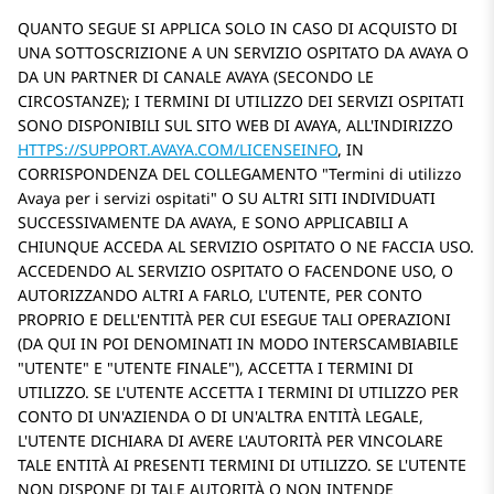
QUANTO SEGUE SI APPLICA SOLO IN CASO DI ACQUISTO DI
UNA SOTTOSCRIZIONE A UN SERVIZIO OSPITATO DA AVAYA O
DA UN PARTNER DI CANALE AVAYA (SECONDO LE
CIRCOSTANZE); I TERMINI DI UTILIZZO DEI SERVIZI OSPITATI
SONO DISPONIBILI SUL SITO WEB DI AVAYA, ALL'INDIRIZZO
HTTPS://SUPPORT.AVAYA.COM/LICENSEINFO
, IN
CORRISPONDENZA DEL COLLEGAMENTO
Termini di utilizzo
Avaya per i servizi ospitati
O SU ALTRI SITI INDIVIDUATI
SUCCESSIVAMENTE DA AVAYA, E SONO APPLICABILI A
CHIUNQUE ACCEDA AL SERVIZIO OSPITATO O NE FACCIA USO.
ACCEDENDO AL SERVIZIO OSPITATO O FACENDONE USO, O
AUTORIZZANDO ALTRI A FARLO, L'UTENTE, PER CONTO
PROPRIO E DELL'ENTITÀ PER CUI ESEGUE TALI OPERAZIONI
(DA QUI IN POI DENOMINATI IN MODO INTERSCAMBIABILE
UTENTE
E
UTENTE FINALE
), ACCETTA I TERMINI DI
UTILIZZO. SE L'UTENTE ACCETTA I TERMINI DI UTILIZZO PER
CONTO DI UN'AZIENDA O DI UN'ALTRA ENTITÀ LEGALE,
L'UTENTE DICHIARA DI AVERE L'AUTORITÀ PER VINCOLARE
TALE ENTITÀ AI PRESENTI TERMINI DI UTILIZZO. SE L'UTENTE
NON DISPONE DI TALE AUTORITÀ O NON INTENDE