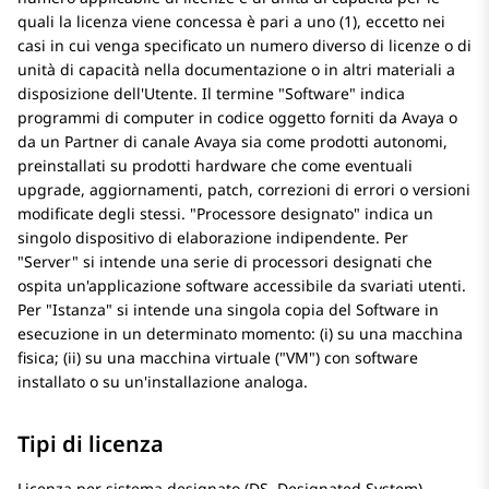
quali la licenza viene concessa è pari a uno (1), eccetto nei
casi in cui venga specificato un numero diverso di licenze o di
unità di capacità nella documentazione o in altri materiali a
disposizione dell'Utente. Il termine
Software
indica
programmi di computer in codice oggetto forniti da Avaya o
da un Partner di canale Avaya sia come prodotti autonomi,
preinstallati su prodotti hardware che come eventuali
upgrade, aggiornamenti, patch, correzioni di errori o versioni
modificate degli stessi.
Processore designato
indica un
singolo dispositivo di elaborazione indipendente. Per
Server
si intende una serie di processori designati che
ospita un'applicazione software accessibile da svariati utenti.
Per
Istanza
si intende una singola copia del Software in
esecuzione in un determinato momento: (i) su una macchina
fisica; (ii) su una macchina virtuale (
VM
) con software
installato o su un'installazione analoga.
Tipi di licenza
Licenza per sistema designato (DS, Designated System).