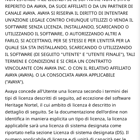
REPERITO DA AVAYA, DA SUOI AFFILIATI O DA UN PARTNER DI
CANALE AVAYA. AVAYA SI RISERVA IL DIRITTO DI INTENTARE
UN'AZIONE LEGALE CONTRO CHIUNQUE UTILIZZI O VENDA IL
SOFTWARE SENZA LICENZA. INSTALLANDO, SCARICANDO O
UTILIZZANDO IL SOFTWARE, O AUTORIZZANDO ALTRI A
FARLO, SI ACCETTANO, PER SE STESSI E PER L'ENTITÀ PER LA
QUALE SIA STA INSTALLANDO, SCARICANDO O UTILIZZANDO
IL SOFTWARE (DI SEGUITO
UTENTE
E
UTENTE FINALE
), TALI
TERMINI E CONDIZIONI E SI CREA UN CONTRATTO
VINCOLANTE CON AVAYA INC. O CON IL RELATIVO AFFILIATO
AVAYA (AVAYA). O LA CONSOCIATA AVAYA APPLICABILE
(
AVAYA
).
Avaya concede all'Utente una licenza secondo i termini dei
tipi di licenza descritti di seguito, ad eccezione del software
Heritage Nortel, il cui ambito di licenza è descritto in
dettaglio di seguito. Se la documentazione dell'ordine non
identifica in maniera esplicita un tipo di licenza, la licenza
applicabile sarà una licenza di sistema designata come
riportato nella sezione Licenza di sistema designata (DS). Il
numero applicabile di licenze e di unità di capacità per le