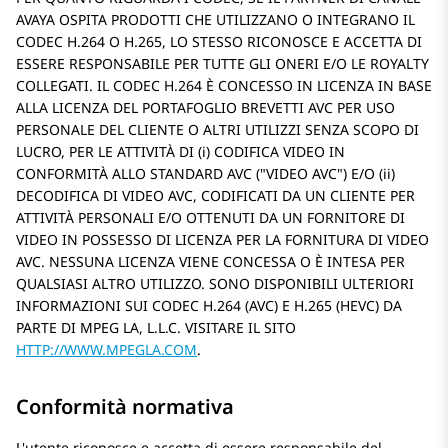
AVAYA OSPITA PRODOTTI CHE UTILIZZANO O INTEGRANO IL
CODEC H.264 O H.265, LO STESSO RICONOSCE E ACCETTA DI
ESSERE RESPONSABILE PER TUTTE GLI ONERI E/O LE ROYALTY
COLLEGATI. IL CODEC H.264 È CONCESSO IN LICENZA IN BASE
ALLA LICENZA DEL PORTAFOGLIO BREVETTI AVC PER USO
PERSONALE DEL CLIENTE O ALTRI UTILIZZI SENZA SCOPO DI
LUCRO, PER LE ATTIVITÀ DI (i) CODIFICA VIDEO IN
CONFORMITÀ ALLO STANDARD AVC (
VIDEO AVC
) E/O (ii)
DECODIFICA DI VIDEO AVC, CODIFICATI DA UN CLIENTE PER
ATTIVITÀ PERSONALI E/O OTTENUTI DA UN FORNITORE DI
VIDEO IN POSSESSO DI LICENZA PER LA FORNITURA DI VIDEO
AVC. NESSUNA LICENZA VIENE CONCESSA O È INTESA PER
QUALSIASI ALTRO UTILIZZO. SONO DISPONIBILI ULTERIORI
INFORMAZIONI SUI CODEC H.264 (AVC) E H.265 (HEVC) DA
PARTE DI MPEG LA, L.L.C. VISITARE IL SITO
HTTP://WWW.MPEGLA.COM
.
Conformità normativa
L'utente riconosce e accetta di essere responsabile del