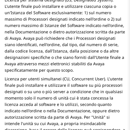
L'utente finale può installare e utilizzare ciascuna copia o
un'Istanza del Software esclusivamente: 1) sul numero
massimo di Processori designati indicato nell'ordine o 2) sul
numero massimo di Istanze del Software indicato nell'ordine,
nella Documentazione o dietro autorizzazione scritta da parte
di
Avaya
.
Avaya
può richiedere che i Processori designati
siano identificati, nell'ordine, dal tipo, dal numero di serie,
dalla codice licenza, dall'Istanza, dalla posizione o da altre
designazioni specifiche o che siano forniti dall'Utente finale a
Avaya
attraverso mezzi elettronici stabiliti da
Avaya
specificatamente per questo scopo.
Licenza per utenti simultanei (CU, Concurrent User). L'utente
finale può installare e utilizzare il software su più processori
designati o su uno o più server a condizione che in qualsiasi
momento solo il numero di unità cui è stata concessa la
licenza acceda al software e lo utilizzi, secondo quanto
indicato nell'ordine o nella Documentazione, oppure dietro
autorizzazione scritta da parte di
Avaya
. Per
Unità
si
intende l'unità su cui
Avaya
, a propria insindacabile
discrezione, basa il prezzo delle licenze; può corrispondere, a