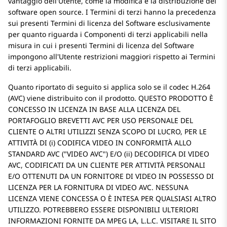
vantaggio dell'Utente, come la modifica e la distribuzione del
software open source. I Termini di terzi hanno la precedenza
sui presenti Termini di licenza del Software esclusivamente
per quanto riguarda i Componenti di terzi applicabili nella
misura in cui i presenti Termini di licenza del Software
impongono all'Utente restrizioni maggiori rispetto ai Termini
di terzi applicabili.
Quanto riportato di seguito si applica solo se il codec H.264
(AVC) viene distribuito con il prodotto. QUESTO PRODOTTO È
CONCESSO IN LICENZA IN BASE ALLA LICENZA DEL
PORTAFOGLIO BREVETTI AVC PER USO PERSONALE DEL
CLIENTE O ALTRI UTILIZZI SENZA SCOPO DI LUCRO, PER LE
ATTIVITÀ DI (i) CODIFICA VIDEO IN CONFORMITÀ ALLO
STANDARD AVC (
VIDEO AVC
) E/O (ii) DECODIFICA DI VIDEO
AVC, CODIFICATI DA UN CLIENTE PER ATTIVITÀ PERSONALI
E/O OTTENUTI DA UN FORNITORE DI VIDEO IN POSSESSO DI
LICENZA PER LA FORNITURA DI VIDEO AVC. NESSUNA
LICENZA VIENE CONCESSA O È INTESA PER QUALSIASI ALTRO
UTILIZZO. POTREBBERO ESSERE DISPONIBILI ULTERIORI
INFORMAZIONI FORNITE DA MPEG LA, L.L.C. VISITARE IL SITO