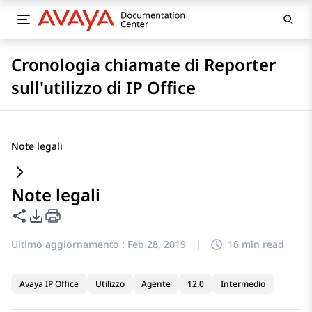
Cronologia chiamate di Reporter
sull'utilizzo di IP Office
Note legali
Note legali
Condividi questa pagina
Opzioni di esportazione PDF
Ultimo aggiornamento :
Feb 28, 2019
|
16 min read
Avaya IP Office
Utilizzo
Agente
12.0
Intermedio