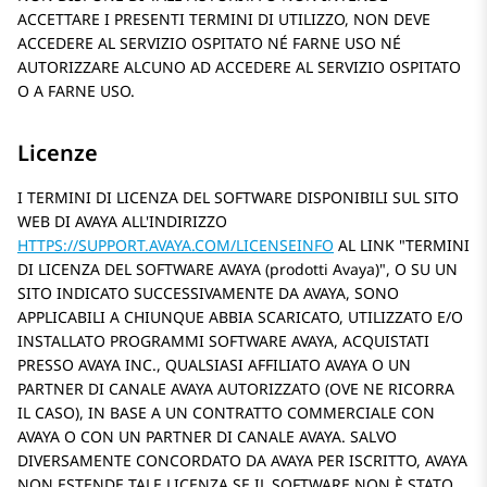
ACCETTARE I PRESENTI TERMINI DI UTILIZZO, NON DEVE
ACCEDERE AL SERVIZIO OSPITATO NÉ FARNE USO NÉ
AUTORIZZARE ALCUNO AD ACCEDERE AL SERVIZIO OSPITATO
O A FARNE USO.
Licenze
I TERMINI DI LICENZA DEL SOFTWARE DISPONIBILI SUL SITO
WEB DI AVAYA ALL'INDIRIZZO
HTTPS://SUPPORT.AVAYA.COM/LICENSEINFO
AL LINK
TERMINI
DI LICENZA DEL SOFTWARE AVAYA (prodotti Avaya)
, O SU UN
SITO INDICATO SUCCESSIVAMENTE DA AVAYA, SONO
APPLICABILI A CHIUNQUE ABBIA SCARICATO, UTILIZZATO E/O
INSTALLATO PROGRAMMI SOFTWARE AVAYA, ACQUISTATI
PRESSO AVAYA INC., QUALSIASI AFFILIATO AVAYA O UN
PARTNER DI CANALE AVAYA AUTORIZZATO (OVE NE RICORRA
IL CASO), IN BASE A UN CONTRATTO COMMERCIALE CON
AVAYA O CON UN PARTNER DI CANALE AVAYA. SALVO
DIVERSAMENTE CONCORDATO DA AVAYA PER ISCRITTO, AVAYA
NON ESTENDE TALE LICENZA SE IL SOFTWARE NON È STATO