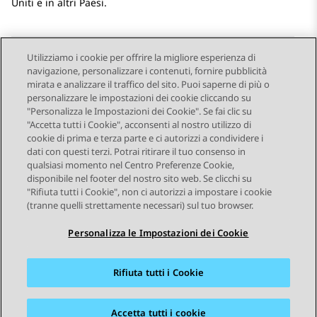
Uniti e in altri Paesi.
Utilizziamo i cookie per offrire la migliore esperienza di
navigazione, personalizzare i contenuti, fornire pubblicità
Send Feedback
mirata e analizzare il traffico del sito. Puoi saperne di più o
personalizzare le impostazioni dei cookie cliccando su
"Personalizza le Impostazioni dei Cookie". Se fai clic su
"Accetta tutti i Cookie", acconsenti al nostro utilizzo di
Argomento successivo
cookie di prima e terza parte e ci autorizzi a condividere i
Navigazione argomento
dati con questi terzi. Potrai ritirare il tuo consenso in
qualsiasi momento nel Centro Preferenze Cookie,
disponibile nel footer del nostro sito web. Se clicchi su
STAY CONNECTED
"Rifiuta tutti i Cookie", non ci autorizzi a impostare i cookie
(tranne quelli strettamente necessari) sul tuo browser.
Personalizza le Impostazioni dei Cookie
Rifiuta tutti i Cookie
Mappa del sito
Condizioni d'uso
Privacy
Politica sui cookie
Marchi commerciali
Accessibilità
Accetta tutti i cookie