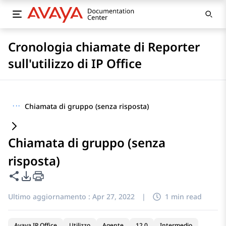
Cronologia chiamate di Reporter
sull'utilizzo di IP Office
···
Chiamata di gruppo (senza risposta)
Chiamata di gruppo (senza
risposta)
Condividi questa pagina
Opzioni di esportazione PDF
Ultimo aggiornamento :
Apr 27, 2022
|
1 min read
Avaya IP Office
Utilizzo
Agente
12.0
Intermedio