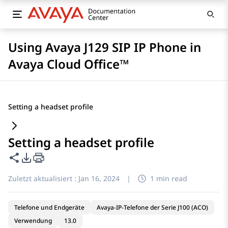
Using Avaya J129 SIP IP Phone in
Avaya Cloud Office™
Setting a headset profile
Setting a headset profile
Diese Seite teilen
PDF-Exportoptionen
Zuletzt aktualisiert :
Jan 16, 2024
|
1 min read
Telefone und Endgeräte
Avaya-IP-Telefone der Serie J100 (ACO)
Verwendung
13.0