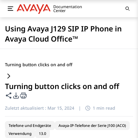
Using Avaya J129 SIP IP Phone in
Avaya Cloud Office™
Turning button clicks on and off
Turning button clicks on and off
Diese Seite teilen
PDF-Exportoptionen
Zuletzt aktualisiert :
Mar 15, 2024
|
1 min read
Telefone und Endgeräte
Avaya-IP-Telefone der Serie J100 (ACO)
Verwendung
13.0