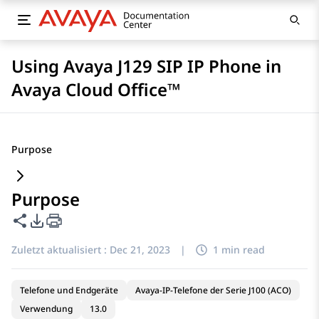
Using Avaya J129 SIP IP Phone in
Avaya Cloud Office™
Purpose
Purpose
Diese Seite teilen
PDF-Exportoptionen
Zuletzt aktualisiert :
Dec 21, 2023
|
1 min read
Telefone und Endgeräte
Avaya-IP-Telefone der Serie J100 (ACO)
Verwendung
13.0