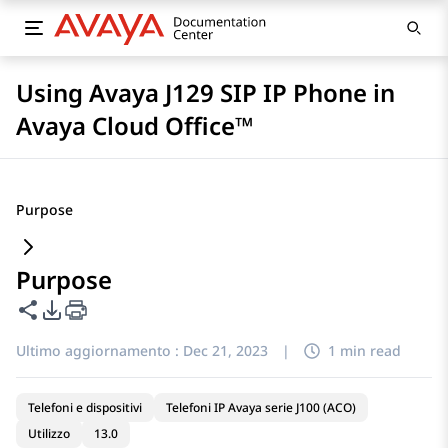
Using Avaya J129 SIP IP Phone in
Avaya Cloud Office™
Purpose
Purpose
Condividi questa pagina
Opzioni di esportazione PDF
Ultimo aggiornamento :
Dec 21, 2023
|
1 min read
Telefoni e dispositivi
Telefoni IP Avaya serie J100 (ACO)
Utilizzo
13.0