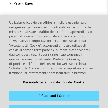
Press
Save
.
Utilizziamo i cookie per offrire la migliore esperienza di
navigazione, personalizzare i contenuti, fornire pubblicità
Send Feedback
mirata e analizzare il traffico del sito. Puoi saperne di più o
personalizzare le impostazioni dei cookie cliccando su
"Personalizza le Impostazioni dei Cookie". Se fai clic su
"Accetta tutti i Cookie", acconsenti al nostro utilizzo di
Argomento precedente
Argomento successivo
cookie di prima e terza parte e ci autorizzi a condividere i
Navigazione argomento
dati con questi terzi. Potrai ritirare il tuo consenso in
qualsiasi momento nel Centro Preferenze Cookie,
disponibile nel footer del nostro sito web. Se clicchi su
STAY CONNECTED
"Rifiuta tutti i Cookie", non ci autorizzi a impostare i cookie
(tranne quelli strettamente necessari) sul tuo browser.
Personalizza le Impostazioni dei Cookie
Rifiuta tutti i Cookie
Mappa del sito
Condizioni d'uso
Privacy
Politica sui cookie
Marchi commerciali
Accessibilità