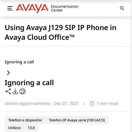
Using Avaya J129 SIP IP Phone in
Avaya Cloud Office™
Ignoring a call
Ignoring a call
Condividi questa pagina
Opzioni di esportazione PDF
Ultimo aggiornamento :
Dec 01, 2021
|
1 min read
Telefoni e dispositivi
Telefoni IP Avaya serie J100 (ACO)
Utilizzo
13.0