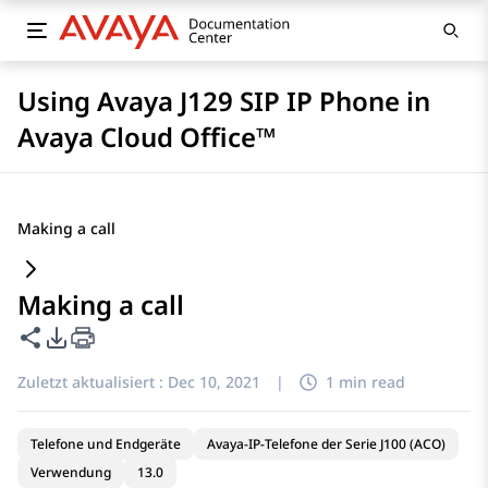
Using Avaya J129 SIP IP Phone in
Avaya Cloud Office™
Making a call
Making a call
Diese Seite teilen
PDF-Exportoptionen
Zuletzt aktualisiert :
Dec 10, 2021
|
1 min read
Telefone und Endgeräte
Avaya-IP-Telefone der Serie J100 (ACO)
Verwendung
13.0