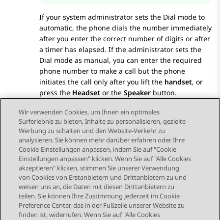
If your system administrator sets the
Dial mode
to
automatic, the phone dials the number immediately
after you enter the correct number of digits or after
a timer has elapsed. If the administrator sets the
Dial mode
as manual, you can enter the required
phone number to make a call but the phone
initiates the call only after you lift the
handset
, or
press the
Headset
or the
Speaker
button.
Wir verwenden Cookies, um Ihnen ein optimales
Surferlebnis zu bieten, Inhalte zu personalisieren, gezielte
Werbung zu schalten und den Website-Verkehr zu
analysieren. Sie können mehr darüber erfahren oder Ihre
Send Feedback
Cookie-Einstellungen anpassen, indem Sie auf "Cookie-
Einstellungen anpassen" klicken. Wenn Sie auf "Alle Cookies
akzeptieren" klicken, stimmen Sie unserer Verwendung
von Cookies von Erstanbietern und Drittanbietern zu und
Vorheriges Thema
Nächstes Thema
weisen uns an, die Daten mit diesen Drittanbietern zu
Themennavigation
teilen. Sie können Ihre Zustimmung jederzeit im Cookie
Preference Center, das in der Fußzeile unserer Website zu
finden ist, widerrufen. Wenn Sie auf "Alle Cookies