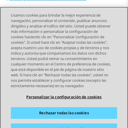
Usamos cookies para brindar la mejor experiencia de
navegación, personalizar el contenido, publicar anuncios
dirigidos y analizar el tráfico del sitio. Usted puede obtener
más información o personalizar la configuración de
Send Feedback
cookies haciendo clic en "Personalizar configuración de
cookies". Si usted hace clic en "Aceptar todas las cookies",
acepta nuestro uso de cookies propias y de terceros y nos
indica y autoriza que compartamos los datos con dichos
Tema anterior
Tema siguiente
terceros. Usted podrá retirar su consentimiento en
Navegación de tema
cualquier momento en el Centro de preferencia de cookies,
que está disponible en el pie de página de nuestro sitio
web. Si hace clic en "Rechazar todas las cookies", usted no
STAY CONNECTED
nos permite establecer y configurar cookies (excepto las
estrictamente necesarias) en su navegador.
Personalizar la configuración de cookies
Rechazar todas las cookies
Mapa del sitio
Condiciones de Uso
Privacidad
Política de Cookies
Marcas registradas
Accesibilidad